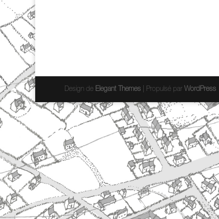
Design de
Elegant Themes
| Propulsé par
WordPress